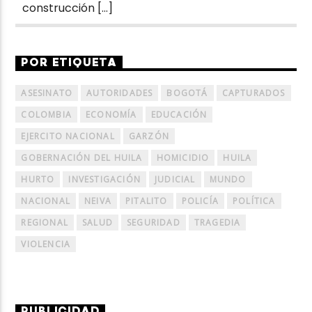
construcción […]
POR ETIQUETA
ASESINATO
AUTORIDADES
BOGOTÁ
CAPTURADOS
COLOMBIA
ECONOMÍA
EDUCACIÓN
EJERCITO NACIONAL
GARZÓN
GOBERNACIÓN DEL HUILA
HOMICIDIO
HUILA
HURTO
INVESTIGACIÓN
JUDICIAL
MUNDO
NACIONAL
NEIVA
PITALITO
POLICÍA
POLÍTICA
REGIONAL
SALUD
SEGURIDAD
TRAGEDIA
VIOLENCIA
PUBLICIDAD