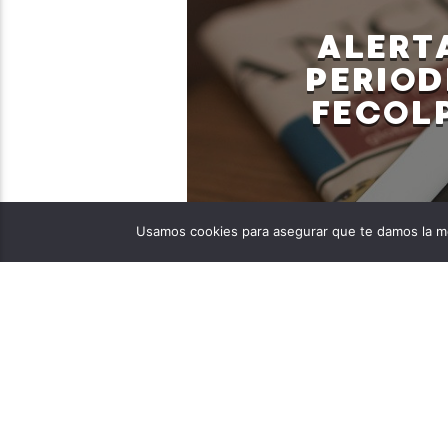
ALERT
PERIOD
FECOLP
Usamos cookies para asegurar que te damos la me
Daniela Perdomo Reyes
05/19/2023
A medida que se acercan
sobre los riesgos que am
La Defensoría del Puebl