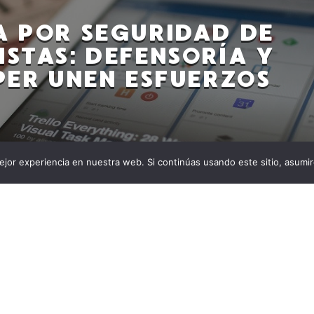
A POR SEGURIDAD DE
ISTAS: DEFENSORÍA Y
ER UNEN ESFUERZOS
jor experiencia en nuestra web. Si continúas usando este sitio, asumi
 las elecciones, la Defensoría del Pueblo advierte
enazan la libertad de expresión en ambientes digitales.
o y la Federación Colombiana de Periodistas (Fecolper)