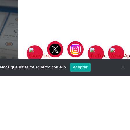
remos que estás de acuerdo con ello.
Aceptar