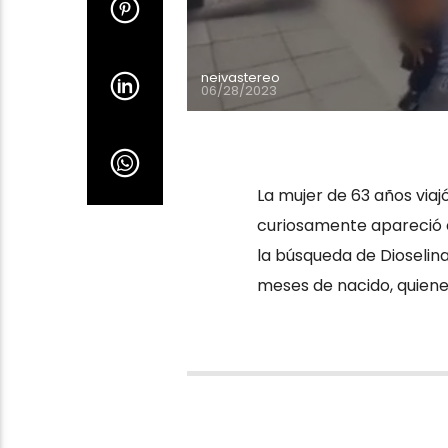
neivastereo
06/28/2023
La mujer de 63 años via
curiosamente apareció en 
la búsqueda de Dioselin
meses de nacido, quiene