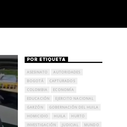
POR ETIQUETA
ASESINATO
AUTORIDADES
BOGOTÁ
CAPTURADOS
COLOMBIA
ECONOMÍA
EDUCACIÓN
EJERCITO NACIONAL
GARZÓN
GOBERNACIÓN DEL HUILA
HOMICIDIO
HUILA
HURTO
INVESTIGACIÓN
JUDICIAL
MUNDO