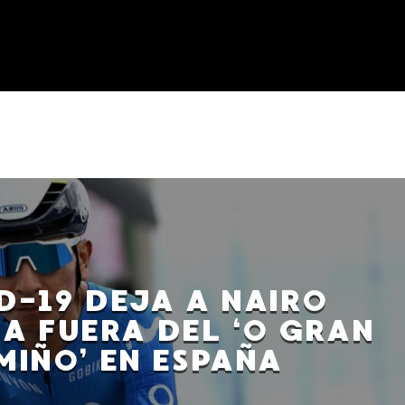
D-19 DEJA A NAIRO
A FUERA DEL ‘O GRAN
MIÑO’ EN ESPAÑA