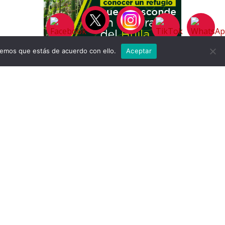
remos que estás de acuerdo con ello.
Aceptar