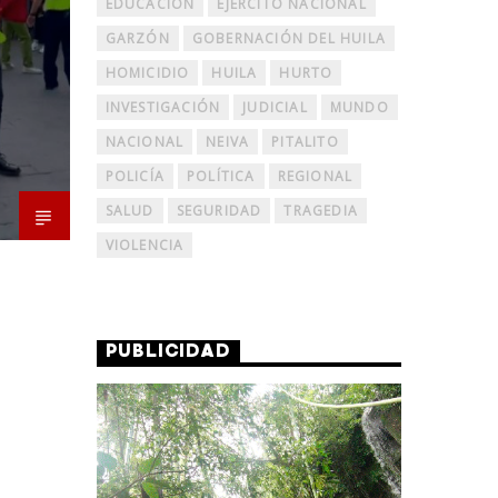
EDUCACIÓN
EJERCITO NACIONAL
GARZÓN
GOBERNACIÓN DEL HUILA
HOMICIDIO
HUILA
HURTO
INVESTIGACIÓN
JUDICIAL
MUNDO
NACIONAL
NEIVA
PITALITO
POLICÍA
POLÍTICA
REGIONAL
SALUD
SEGURIDAD
TRAGEDIA
VIOLENCIA
PUBLICIDAD