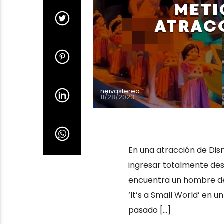
METI
ATRACC
neivastereo
11/28/2023
En una atracción de Disn
ingresar totalmente desn
encuentra un hombre de 
‘It’s a Small World’ en u
pasado […]