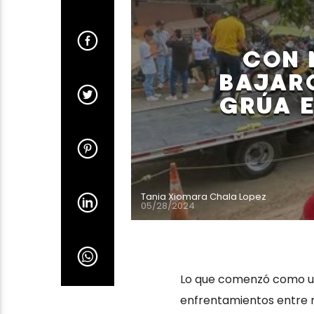
CON 
BAJARO
GRÚA E
Tania Xiomara Chala Lopez
05/28/2024
Lo que comenzó como un
enfrentamientos entre 