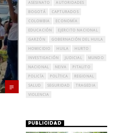
ASESINATO
AUTORIDADES
BOGOTÁ
CAPTURADOS
COLOMBIA
ECONOMÍA
EDUCACIÓN
EJERCITO NACIONAL
GARZÓN
GOBERNACIÓN DEL HUILA
HOMICIDIO
HUILA
HURTO
INVESTIGACIÓN
JUDICIAL
MUNDO
NACIONAL
NEIVA
PITALITO
POLICÍA
POLÍTICA
REGIONAL
SALUD
SEGURIDAD
TRAGEDIA
VIOLENCIA
PUBLICIDAD