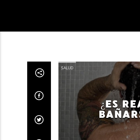
SALUD
¿ES R
BAÑAR