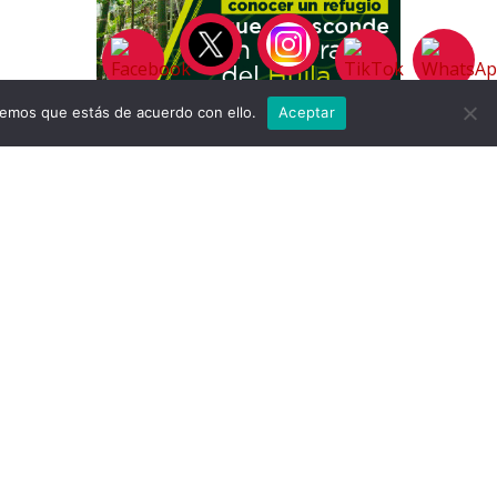
remos que estás de acuerdo con ello.
Aceptar