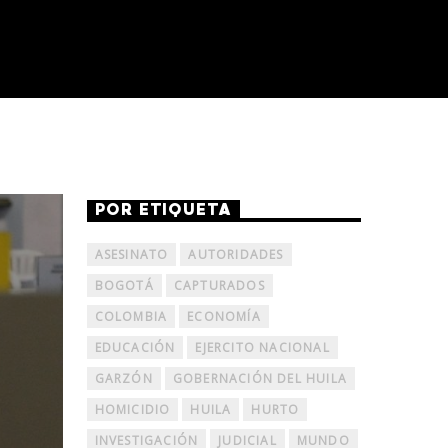
POR ETIQUETA
ASESINATO
AUTORIDADES
BOGOTÁ
CAPTURADOS
COLOMBIA
ECONOMÍA
EDUCACIÓN
EJERCITO NACIONAL
GARZÓN
GOBERNACIÓN DEL HUILA
HOMICIDIO
HUILA
HURTO
INVESTIGACIÓN
JUDICIAL
MUNDO