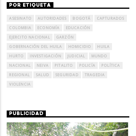
POR ETIQUETA
ASESINATO
AUTORIDADES
BOGOTÁ
CAPTURADOS
COLOMBIA
ECONOMÍA
EDUCACIÓN
EJERCITO NACIONAL
GARZÓN
GOBERNACIÓN DEL HUILA
HOMICIDIO
HUILA
HURTO
INVESTIGACIÓN
JUDICIAL
MUNDO
NACIONAL
NEIVA
PITALITO
POLICÍA
POLÍTICA
REGIONAL
SALUD
SEGURIDAD
TRAGEDIA
VIOLENCIA
PUBLICIDAD