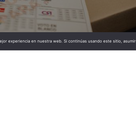
jor experiencia en nuestra web. Si continúas usando este sitio, asumi
 a los nuevos mandatarios en sus municipios. Con el
madas, la Registraduría Nacional ha dado a conocer los
caldes que dirigirán los destinos de los municipios del
 2024 – 2027. Entre los elegidos se encuentran
regresan a […]