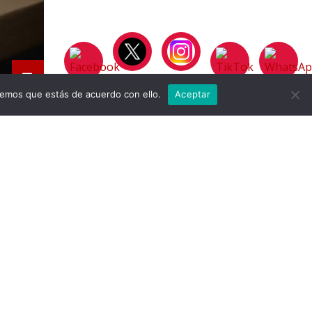
remos que estás de acuerdo con ello.
Aceptar