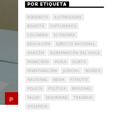
POR ETIQUETA
ASESINATO
AUTORIDADES
BOGOTÁ
CAPTURADOS
COLOMBIA
ECONOMÍA
EDUCACIÓN
EJERCITO NACIONAL
GARZÓN
GOBERNACIÓN DEL HUILA
HOMICIDIO
HUILA
HURTO
INVESTIGACIÓN
JUDICIAL
MUNDO
NACIONAL
NEIVA
PITALITO
POLICÍA
POLÍTICA
REGIONAL
SALUD
SEGURIDAD
TRAGEDIA
VIOLENCIA