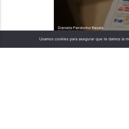
Daniela Perdomo Reyes
10/30/2023
Usamos cookies para asegurar que te damos la me
Los ciudadanos eligieron
100% de las mesas infor
nombres de los nuevos al
Huila durante el período
destacados líderes que 