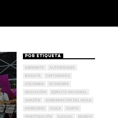
POR ETIQUETA
ASESINATO
AUTORIDADES
BOGOTÁ
CAPTURADOS
COLOMBIA
ECONOMÍA
EDUCACIÓN
EJERCITO NACIONAL
GARZÓN
GOBERNACIÓN DEL HUILA
HOMICIDIO
HUILA
HURTO
INVESTIGACIÓN
JUDICIAL
MUNDO