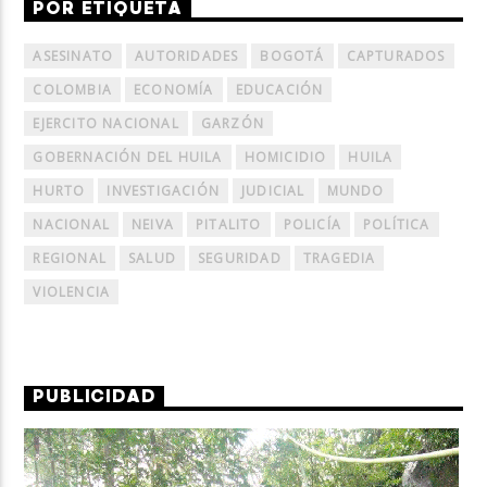
POR ETIQUETA
ASESINATO
AUTORIDADES
BOGOTÁ
CAPTURADOS
COLOMBIA
ECONOMÍA
EDUCACIÓN
EJERCITO NACIONAL
GARZÓN
GOBERNACIÓN DEL HUILA
HOMICIDIO
HUILA
HURTO
INVESTIGACIÓN
JUDICIAL
MUNDO
NACIONAL
NEIVA
PITALITO
POLICÍA
POLÍTICA
REGIONAL
SALUD
SEGURIDAD
TRAGEDIA
VIOLENCIA
PUBLICIDAD