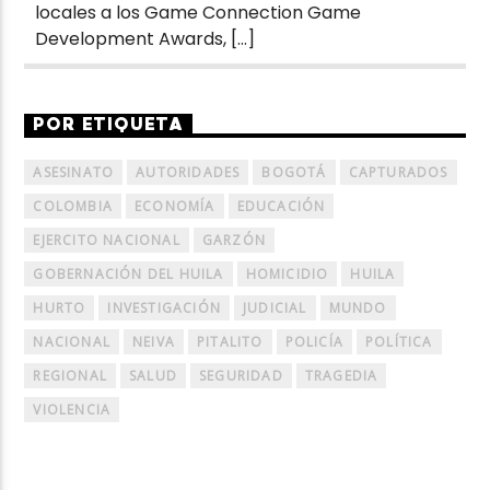
locales a los Game Connection Game
Development Awards, […]
POR ETIQUETA
ASESINATO
AUTORIDADES
BOGOTÁ
CAPTURADOS
COLOMBIA
ECONOMÍA
EDUCACIÓN
EJERCITO NACIONAL
GARZÓN
GOBERNACIÓN DEL HUILA
HOMICIDIO
HUILA
HURTO
INVESTIGACIÓN
JUDICIAL
MUNDO
NACIONAL
NEIVA
PITALITO
POLICÍA
POLÍTICA
REGIONAL
SALUD
SEGURIDAD
TRAGEDIA
VIOLENCIA