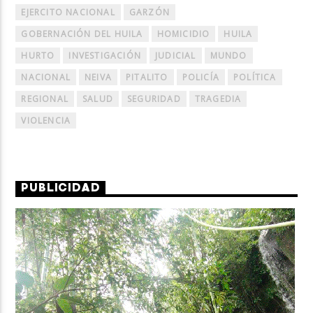
EJERCITO NACIONAL
GARZÓN
GOBERNACIÓN DEL HUILA
HOMICIDIO
HUILA
HURTO
INVESTIGACIÓN
JUDICIAL
MUNDO
NACIONAL
NEIVA
PITALITO
POLICÍA
POLÍTICA
REGIONAL
SALUD
SEGURIDAD
TRAGEDIA
VIOLENCIA
PUBLICIDAD