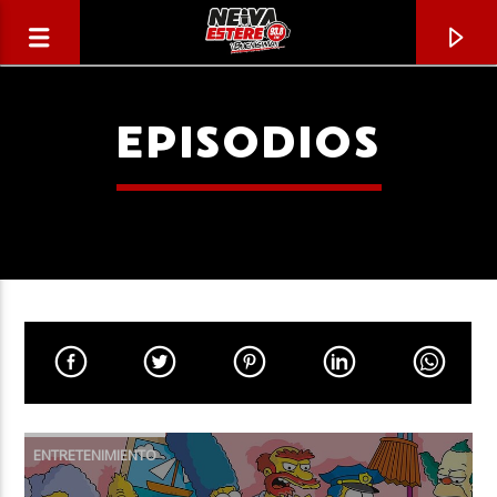
EPISODIOS
CANCIÓN ACTUAL
TÍTULO
ENTRETENIMIENTO
ARTISTA