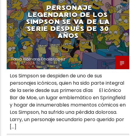
PERSONAJE
LEGENDARIO DE LOS
SIMPSON SE VA DE LA
SERIE DESPUÉS DE 30
AÑOS
Neiva Estereo
Tania Xiomara Chala Lopez
04/24/2024
Los Simpson se despiden de uno de sus
personajes icónicos, quien ha sido parte integral
de la serie desde sus primeros días El icónico
Bar de Moe, un lugar emblemático en Springfield
y hogar de innumerables momentos cómicos en
Los Simpson, ha sufrido una pérdida dolorosa.
Larry, un personaje secundario pero querido por
[…]