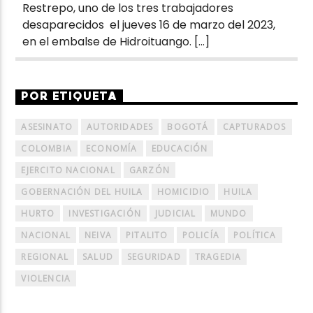
Restrepo, uno de los tres trabajadores
desaparecidos el jueves 16 de marzo del 2023,
en el embalse de Hidroituango. […]
POR ETIQUETA
ASESINATO
AUTORIDADES
BOGOTÁ
CAPTURADOS
COLOMBIA
ECONOMÍA
EDUCACIÓN
EJERCITO NACIONAL
GARZÓN
GOBERNACIÓN DEL HUILA
HOMICIDIO
HUILA
HURTO
INVESTIGACIÓN
JUDICIAL
MUNDO
NACIONAL
NEIVA
PITALITO
POLICÍA
POLÍTICA
REGIONAL
SALUD
SEGURIDAD
TRAGEDIA
VIOLENCIA