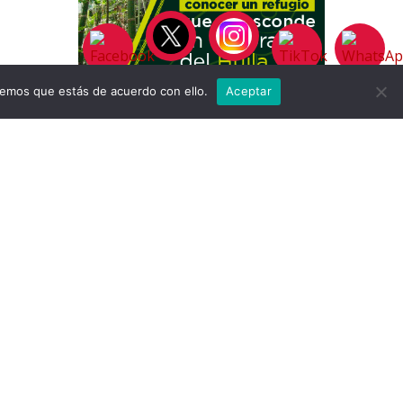
remos que estás de acuerdo con ello.
Aceptar