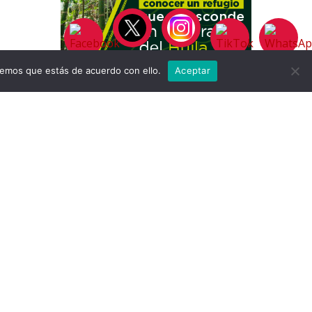
remos que estás de acuerdo con ello.
Aceptar