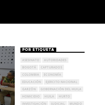
POR ETIQUETA
ASESINATO
AUTORIDADES
BOGOTÁ
CAPTURADOS
COLOMBIA
ECONOMÍA
EDUCACIÓN
EJERCITO NACIONAL
GARZÓN
GOBERNACIÓN DEL HUILA
HOMICIDIO
HUILA
HURTO
INVESTIGACIÓN
JUDICIAL
MUNDO