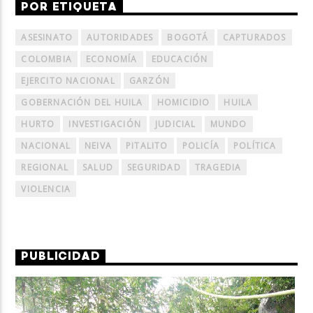
POR ETIQUETA
ASESINATO
AUTORIDADES
BOGOTÁ
CAPTURADOS
COLOMBIA
ECONOMÍA
EDUCACIÓN
EJERCITO NACIONAL
GARZÓN
GOBERNACIÓN DEL HUILA
HOMICIDIO
HUILA
HURTO
INVESTIGACIÓN
JUDICIAL
MUNDO
NACIONAL
NEIVA
PITALITO
POLICÍA
POLÍTICA
REGIONAL
SALUD
SEGURIDAD
TRAGEDIA
VIOLENCIA
PUBLICIDAD