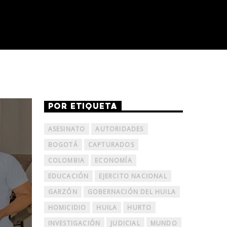
POR ETIQUETA
ASESINATO
AUTORIDADES
BOGOTÁ
CAPTURADOS
COLOMBIA
ECONOMÍA
EDUCACIÓN
EJERCITO NACIONAL
GARZÓN
GOBERNACIÓN DEL HUILA
HOMICIDIO
HUILA
HURTO
INVESTIGACIÓN
JUDICIAL
MUNDO