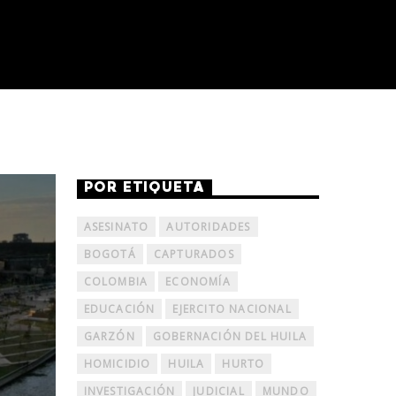
POR ETIQUETA
ASESINATO
AUTORIDADES
BOGOTÁ
CAPTURADOS
COLOMBIA
ECONOMÍA
EDUCACIÓN
EJERCITO NACIONAL
GARZÓN
GOBERNACIÓN DEL HUILA
HOMICIDIO
HUILA
HURTO
INVESTIGACIÓN
JUDICIAL
MUNDO