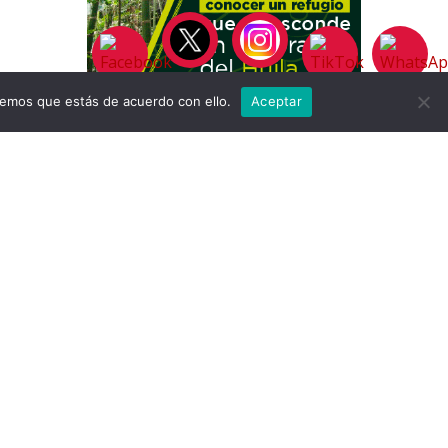
remos que estás de acuerdo con ello.
Aceptar