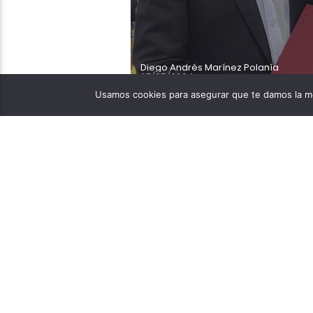
Diego Andrés Marínez Polanía
07/25/2024
Usamos cookies para asegurar que te damos la me
El Festival Nacional del
por el Concejo de Bogot
Comuneros, el Concejo de
Dussán Pérez, otorgó u
desarrollo del Festival 