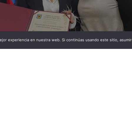
jor experiencia en nuestra web. Si continúas usando este sitio, asumi
 Bambuco y sus tradiciones culturales fueron exaltados
á. En un emotivo acto celebrado en el recinto Los
 Bogotá, bajo el liderazgo de la concejala Rocío
na exaltación a Corporsanpedro en reconocimiento al
Folclórico, Reinado Nacional del Bambuco […]