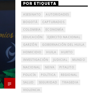
POR ETIQUETA
ASESINATO
AUTORIDADES
BOGOTÁ
CAPTURADOS
COLOMBIA
ECONOMÍA
EDUCACIÓN
EJERCITO NACIONAL
GARZÓN
GOBERNACIÓN DEL HUILA
HOMICIDIO
HUILA
HURTO
INVESTIGACIÓN
JUDICIAL
MUNDO
NACIONAL
NEIVA
PITALITO
POLICÍA
POLÍTICA
REGIONAL
SALUD
SEGURIDAD
TRAGEDIA
VIOLENCIA