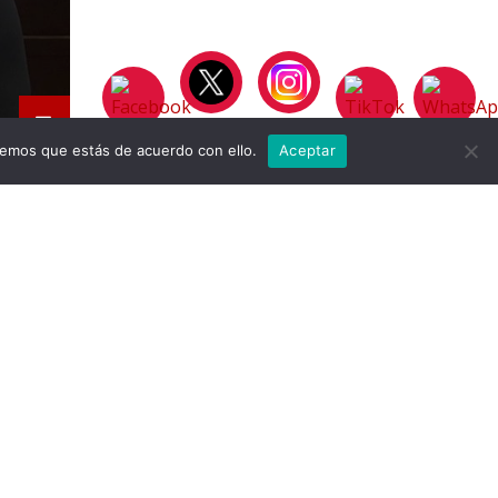
remos que estás de acuerdo con ello.
Aceptar