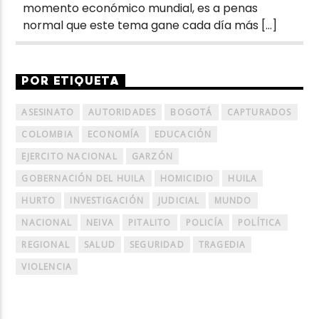
momento económico mundial, es a penas
normal que este tema gane cada día más […]
POR ETIQUETA
ASESINATO
AUTORIDADES
BOGOTÁ
CAPTURADOS
COLOMBIA
ECONOMÍA
EDUCACIÓN
EJERCITO NACIONAL
GARZÓN
GOBERNACIÓN DEL HUILA
HOMICIDIO
HUILA
HURTO
INVESTIGACIÓN
JUDICIAL
MUNDO
NACIONAL
NEIVA
PITALITO
POLICÍA
POLÍTICA
REGIONAL
SALUD
SEGURIDAD
TRAGEDIA
VIOLENCIA