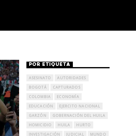
POR ETIQUETA
ASESINATO
AUTORIDADES
BOGOTÁ
CAPTURADOS
COLOMBIA
ECONOMÍA
EDUCACIÓN
EJERCITO NACIONAL
GARZÓN
GOBERNACIÓN DEL HUILA
HOMICIDIO
HUILA
HURTO
INVESTIGACIÓN
JUDICIAL
MUNDO