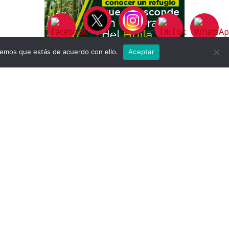
remos que estás de acuerdo con ello.
Aceptar