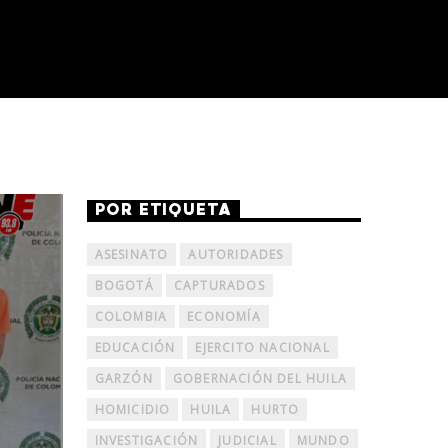
POR ETIQUETA
ASESINATO
AUTORIDADES
BOGOTÁ
CAPTURADOS
COLOMBIA
ECONOMÍA
EDUCACIÓN
EJERCITO NACIONAL
GARZÓN
GOBERNACIÓN DEL HUILA
HOMICIDIO
HUILA
HURTO
INVESTIGACIÓN
JUDICIAL
MUNDO