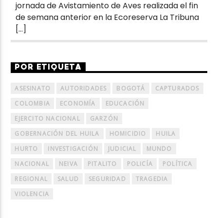
jornada de Avistamiento de Aves realizada el fin
de semana anterior en la Ecoreserva La Tribuna
[…]
POR ETIQUETA
ASESINATO
AUTORIDADES
BOGOTÁ
CAPTURADOS
COLOMBIA
ECONOMÍA
EDUCACIÓN
EJERCITO NACIONAL
GARZÓN
GOBERNACIÓN DEL HUILA
HOMICIDIO
HUILA
HURTO
INVESTIGACIÓN
JUDICIAL
MUNDO
NACIONAL
NEIVA
PITALITO
POLICÍA
POLÍTICA
REGIONAL
SALUD
SEGURIDAD
TRAGEDIA
VIOLENCIA