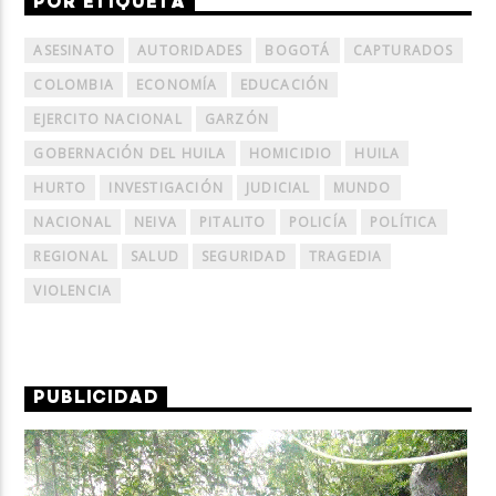
POR ETIQUETA
ASESINATO
AUTORIDADES
BOGOTÁ
CAPTURADOS
COLOMBIA
ECONOMÍA
EDUCACIÓN
EJERCITO NACIONAL
GARZÓN
GOBERNACIÓN DEL HUILA
HOMICIDIO
HUILA
HURTO
INVESTIGACIÓN
JUDICIAL
MUNDO
NACIONAL
NEIVA
PITALITO
POLICÍA
POLÍTICA
REGIONAL
SALUD
SEGURIDAD
TRAGEDIA
VIOLENCIA
PUBLICIDAD