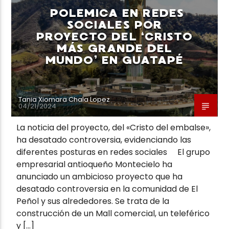
POLEMICA EN REDES
SOCIALES POR
PROYECTO DEL ‘CRISTO
MÁS GRANDE DEL
MUNDO’ EN GUATAPÉ
Neiva Estereo
Tania Xiomara Chala Lopez
04/21/2024
La noticia del proyecto, del «Cristo del embalse»,
ha desatado controversia, evidenciando las
diferentes posturas en redes sociales El grupo
empresarial antioqueño Montecielo ha
anunciado un ambicioso proyecto que ha
desatado controversia en la comunidad de El
Peñol y sus alrededores. Se trata de la
construcción de un Mall comercial, un teleférico
y […]