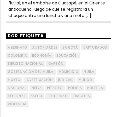
fluvial, en el embalse de Guatapé, en el Oriente
antioqueño, luego de que se registrara un
choque entre una lancha y una moto […]
POR ETIQUETA
ASESINATO
AUTORIDADES
BOGOTÁ
CAPTURADOS
COLOMBIA
ECONOMÍA
EDUCACIÓN
EJERCITO NACIONAL
GARZÓN
GOBERNACIÓN DEL HUILA
HOMICIDIO
HUILA
HURTO
INVESTIGACIÓN
JUDICIAL
MUNDO
NACIONAL
NEIVA
PITALITO
POLICÍA
POLÍTICA
REGIONAL
SALUD
SEGURIDAD
TRAGEDIA
VIOLENCIA