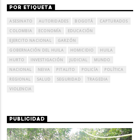
POR ETIQUETA
ASESINATO
AUTORIDADES
BOGOTÁ
CAPTURADOS
COLOMBIA
ECONOMÍA
EDUCACIÓN
EJERCITO NACIONAL
GARZÓN
GOBERNACIÓN DEL HUILA
HOMICIDIO
HUILA
HURTO
INVESTIGACIÓN
JUDICIAL
MUNDO
NACIONAL
NEIVA
PITALITO
POLICÍA
POLÍTICA
REGIONAL
SALUD
SEGURIDAD
TRAGEDIA
VIOLENCIA
PUBLICIDAD