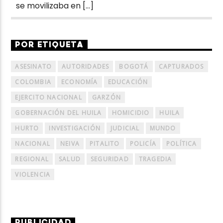
se movilizaba en […]
POR ETIQUETA
ASESINATO
AUTORIDADES
BOGOTÁ
CAPTURADOS
COLOMBIA
ECONOMÍA
EDUCACIÓN
EJERCITO NACIONAL
GARZÓN
GOBERNACIÓN DEL HUILA
HOMICIDIO
HUILA
HURTO
INVESTIGACIÓN
JUDICIAL
MUNDO
NACIONAL
NEIVA
PITALITO
POLICÍA
POLÍTICA
REGIONAL
SALUD
SEGURIDAD
TRAGEDIA
VIOLENCIA
PUBLICIDAD