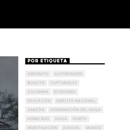
POR ETIQUETA
ASESINATO
AUTORIDADES
BOGOTÁ
CAPTURADOS
COLOMBIA
ECONOMÍA
EDUCACIÓN
EJERCITO NACIONAL
GARZÓN
GOBERNACIÓN DEL HUILA
HOMICIDIO
HUILA
HURTO
INVESTIGACIÓN
JUDICIAL
MUNDO