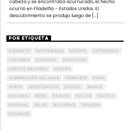
cabeza y se encontraba acurrucado, el hecho
ocurrió en Filadelfia – Estados Unidos. El
descubrimiento se produjo luego de […]
POR ETIQUETA
ASESINATO
AUTORIDADES
BOGOTÁ
CAPTURADOS
COLOMBIA
ECONOMÍA
EDUCACIÓN
EJERCITO NACIONAL
GARZÓN
GOBERNACIÓN DEL HUILA
HOMICIDIO
HUILA
HURTO
INVESTIGACIÓN
JUDICIAL
MUNDO
NACIONAL
NEIVA
PITALITO
POLICÍA
POLÍTICA
REGIONAL
SALUD
SEGURIDAD
TRAGEDIA
VIOLENCIA