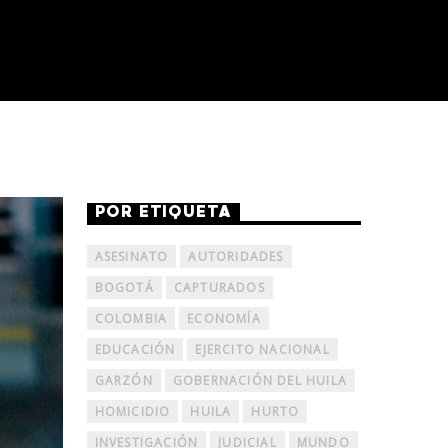
POR ETIQUETA
ASESINATO
AUTORIDADES
BOGOTÁ
CAPTURADOS
COLOMBIA
ECONOMÍA
EDUCACIÓN
EJERCITO NACIONAL
GARZÓN
GOBERNACIÓN DEL HUILA
HOMICIDIO
HUILA
HURTO
INVESTIGACIÓN
JUDICIAL
MUNDO