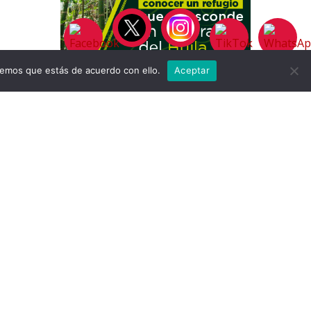
remos que estás de acuerdo con ello.
Aceptar