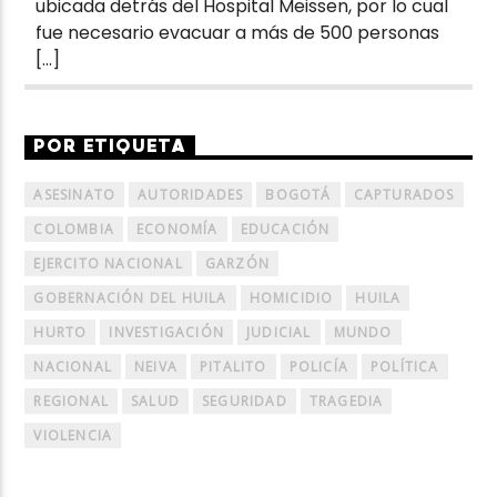
ubicada detrás del Hospital Meissen, por lo cual
fue necesario evacuar a más de 500 personas
[…]
POR ETIQUETA
ASESINATO
AUTORIDADES
BOGOTÁ
CAPTURADOS
COLOMBIA
ECONOMÍA
EDUCACIÓN
EJERCITO NACIONAL
GARZÓN
GOBERNACIÓN DEL HUILA
HOMICIDIO
HUILA
HURTO
INVESTIGACIÓN
JUDICIAL
MUNDO
NACIONAL
NEIVA
PITALITO
POLICÍA
POLÍTICA
REGIONAL
SALUD
SEGURIDAD
TRAGEDIA
VIOLENCIA