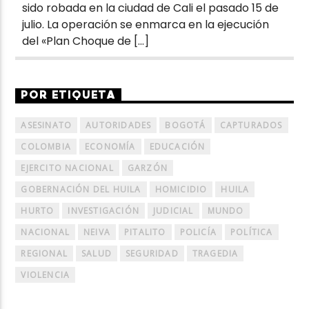
sido robada en la ciudad de Cali el pasado 15 de
julio. La operación se enmarca en la ejecución
del «Plan Choque de […]
POR ETIQUETA
ASESINATO
AUTORIDADES
BOGOTÁ
CAPTURADOS
COLOMBIA
ECONOMÍA
EDUCACIÓN
EJERCITO NACIONAL
GARZÓN
GOBERNACIÓN DEL HUILA
HOMICIDIO
HUILA
HURTO
INVESTIGACIÓN
JUDICIAL
MUNDO
NACIONAL
NEIVA
PITALITO
POLICÍA
POLÍTICA
REGIONAL
SALUD
SEGURIDAD
TRAGEDIA
VIOLENCIA