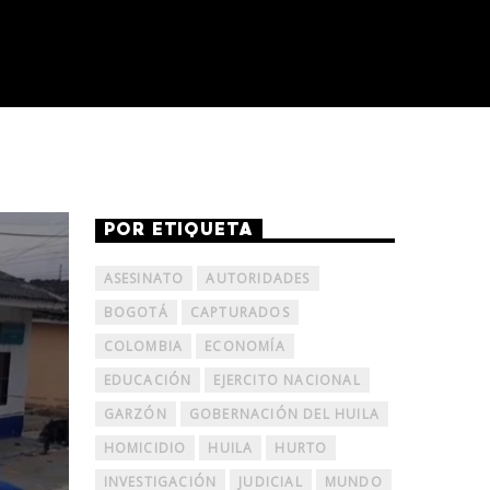
POR ETIQUETA
ASESINATO
AUTORIDADES
BOGOTÁ
CAPTURADOS
COLOMBIA
ECONOMÍA
EDUCACIÓN
EJERCITO NACIONAL
GARZÓN
GOBERNACIÓN DEL HUILA
HOMICIDIO
HUILA
HURTO
INVESTIGACIÓN
JUDICIAL
MUNDO