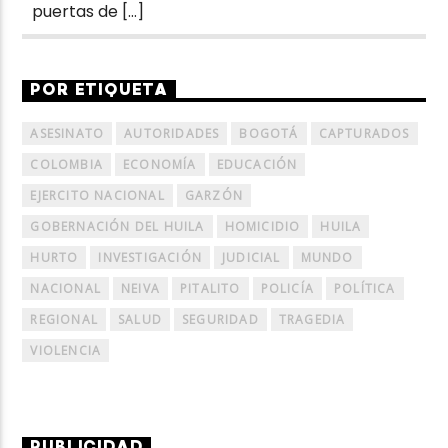
puertas de […]
POR ETIQUETA
ASESINATO
AUTORIDADES
BOGOTÁ
CAPTURADOS
COLOMBIA
ECONOMÍA
EDUCACIÓN
EJERCITO NACIONAL
GARZÓN
GOBERNACIÓN DEL HUILA
HOMICIDIO
HUILA
HURTO
INVESTIGACIÓN
JUDICIAL
MUNDO
NACIONAL
NEIVA
PITALITO
POLICÍA
POLÍTICA
REGIONAL
SALUD
SEGURIDAD
TRAGEDIA
VIOLENCIA
PUBLICIDAD