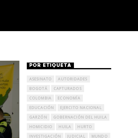
POR ETIQUETA
ASESINATO
AUTORIDADES
BOGOTÁ
CAPTURADOS
COLOMBIA
ECONOMÍA
EDUCACIÓN
EJERCITO NACIONAL
GARZÓN
GOBERNACIÓN DEL HUILA
HOMICIDIO
HUILA
HURTO
INVESTIGACIÓN
JUDICIAL
MUNDO