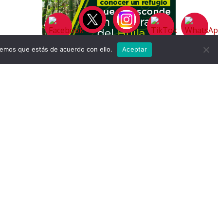
remos que estás de acuerdo con ello.
Aceptar