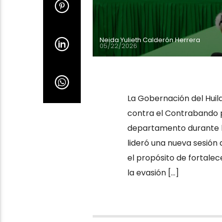
Neida Yulieth Calderón Herrera
05/22/2026
La Gobernación del Huil
contra el Contrabando pa
departamento durante l
lideró una nueva sesió
el propósito de fortalece
la evasión […]