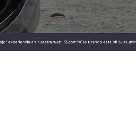
jor experiencia en nuestra web. Si continúas usando este sitio, asumi
una panadería haciendo domicilios, resultó con varias
dejaron en coma inducido Bajo coma inducido se
z, de 58 años, tras ser arrollado por una motocicleta, la
iciembre, de camino a entregar un domicilio de 3.000