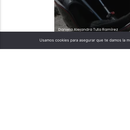
Daniela Alejandra Tuta Ramírez
12/11/2023
Usamos cookies para asegurar que te damos la me
El hombre trabajaba en 
lesiones graves que lo 
encuentra José Luis Lópe
noche del sábado 9 de d
pesos de pan […]