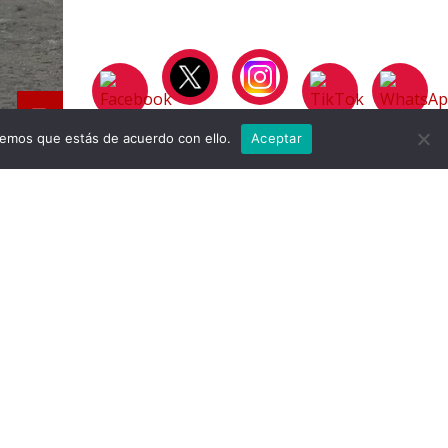
remos que estás de acuerdo con ello.
Aceptar