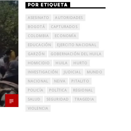
POR ETIQUETA
ASESINATO
AUTORIDADES
BOGOTÁ
CAPTURADOS
COLOMBIA
ECONOMÍA
EDUCACIÓN
EJERCITO NACIONAL
GARZÓN
GOBERNACIÓN DEL HUILA
HOMICIDIO
HUILA
HURTO
INVESTIGACIÓN
JUDICIAL
MUNDO
NACIONAL
NEIVA
PITALITO
POLICÍA
POLÍTICA
REGIONAL
SALUD
SEGURIDAD
TRAGEDIA
VIOLENCIA