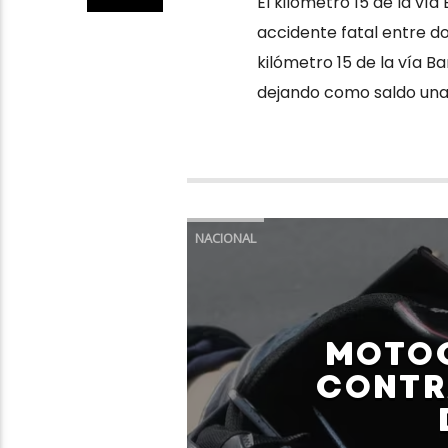
El kilómetro 15 de la vía
accidente fatal entre d
kilómetro 15 de la vía B
dejando como saldo una 
NACIONAL
MOTOC
CONTR