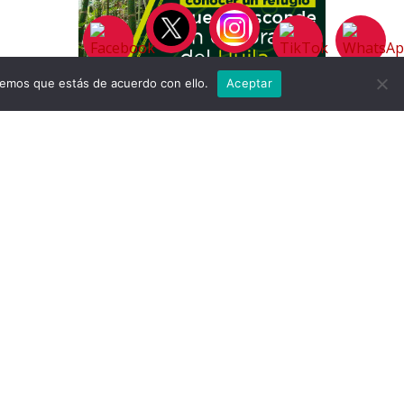
remos que estás de acuerdo con ello.
Aceptar