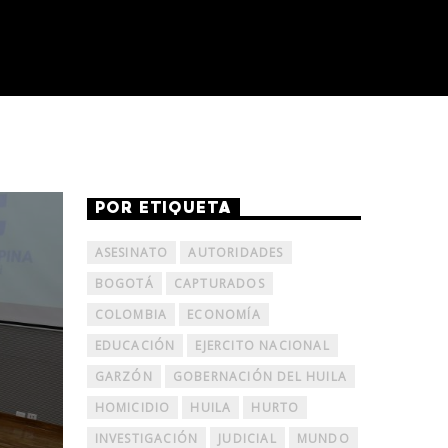
POR ETIQUETA
ASESINATO
AUTORIDADES
BOGOTÁ
CAPTURADOS
COLOMBIA
ECONOMÍA
EDUCACIÓN
EJERCITO NACIONAL
GARZÓN
GOBERNACIÓN DEL HUILA
HOMICIDIO
HUILA
HURTO
INVESTIGACIÓN
JUDICIAL
MUNDO