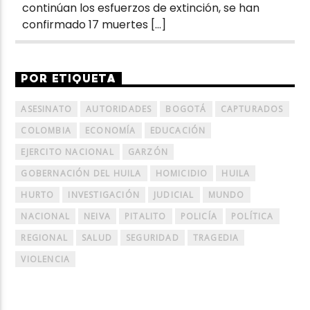
continúan los esfuerzos de extinción, se han
confirmado 17 muertes […]
POR ETIQUETA
ASESINATO
AUTORIDADES
BOGOTÁ
CAPTURADOS
COLOMBIA
ECONOMÍA
EDUCACIÓN
EJERCITO NACIONAL
GARZÓN
GOBERNACIÓN DEL HUILA
HOMICIDIO
HUILA
HURTO
INVESTIGACIÓN
JUDICIAL
MUNDO
NACIONAL
NEIVA
PITALITO
POLICÍA
POLÍTICA
REGIONAL
SALUD
SEGURIDAD
TRAGEDIA
VIOLENCIA