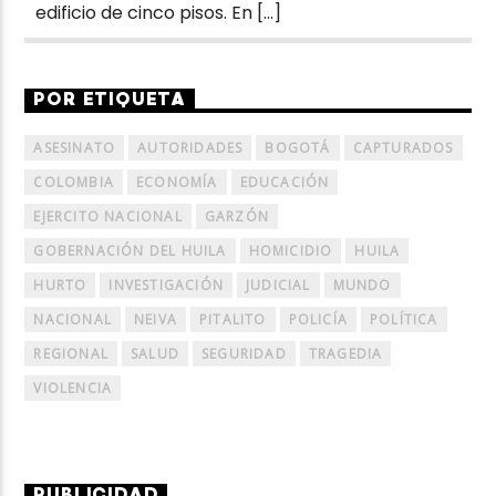
edificio de cinco pisos. En […]
POR ETIQUETA
ASESINATO
AUTORIDADES
BOGOTÁ
CAPTURADOS
COLOMBIA
ECONOMÍA
EDUCACIÓN
EJERCITO NACIONAL
GARZÓN
GOBERNACIÓN DEL HUILA
HOMICIDIO
HUILA
HURTO
INVESTIGACIÓN
JUDICIAL
MUNDO
NACIONAL
NEIVA
PITALITO
POLICÍA
POLÍTICA
REGIONAL
SALUD
SEGURIDAD
TRAGEDIA
VIOLENCIA
PUBLICIDAD