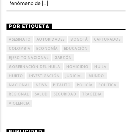
fenómeno de […]
POR ETIQUETA
ASESINATO
AUTORIDADES
BOGOTÁ
CAPTURADOS
COLOMBIA
ECONOMÍA
EDUCACIÓN
EJERCITO NACIONAL
GARZÓN
GOBERNACIÓN DEL HUILA
HOMICIDIO
HUILA
HURTO
INVESTIGACIÓN
JUDICIAL
MUNDO
NACIONAL
NEIVA
PITALITO
POLICÍA
POLÍTICA
REGIONAL
SALUD
SEGURIDAD
TRAGEDIA
VIOLENCIA
PUBLICIDAD