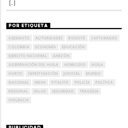
[…]
POR ETIQUETA
ASESINATO
AUTORIDADES
BOGOTÁ
CAPTURADOS
COLOMBIA
ECONOMÍA
EDUCACIÓN
EJERCITO NACIONAL
GARZÓN
GOBERNACIÓN DEL HUILA
HOMICIDIO
HUILA
HURTO
INVESTIGACIÓN
JUDICIAL
MUNDO
NACIONAL
NEIVA
PITALITO
POLICÍA
POLÍTICA
REGIONAL
SALUD
SEGURIDAD
TRAGEDIA
VIOLENCIA
PUBLICIDAD