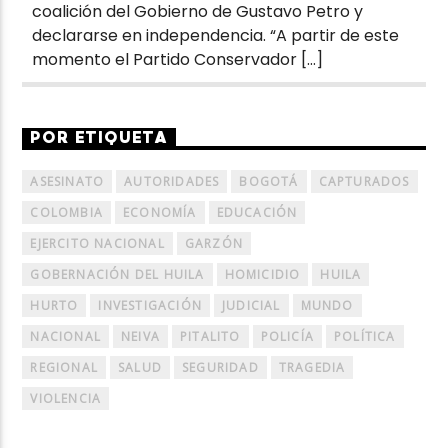
coalición del Gobierno de Gustavo Petro y
declararse en independencia. “A partir de este
momento el Partido Conservador […]
POR ETIQUETA
ASESINATO
AUTORIDADES
BOGOTÁ
CAPTURADOS
COLOMBIA
ECONOMÍA
EDUCACIÓN
EJERCITO NACIONAL
GARZÓN
GOBERNACIÓN DEL HUILA
HOMICIDIO
HUILA
HURTO
INVESTIGACIÓN
JUDICIAL
MUNDO
NACIONAL
NEIVA
PITALITO
POLICÍA
POLÍTICA
REGIONAL
SALUD
SEGURIDAD
TRAGEDIA
VIOLENCIA