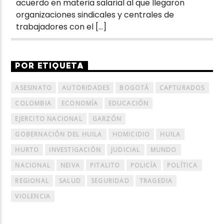
acuerdo en materia salarial al que llegaron
organizaciones sindicales y centrales de
trabajadores con el […]
POR ETIQUETA
ASESINATO
AUTORIDADES
BOGOTÁ
CAPTURADOS
COLOMBIA
ECONOMÍA
EDUCACIÓN
EJERCITO NACIONAL
GARZÓN
GOBERNACIÓN DEL HUILA
HOMICIDIO
HUILA
HURTO
INVESTIGACIÓN
JUDICIAL
MUNDO
NACIONAL
NEIVA
PITALITO
POLICÍA
POLÍTICA
REGIONAL
SALUD
SEGURIDAD
TRAGEDIA
VIOLENCIA