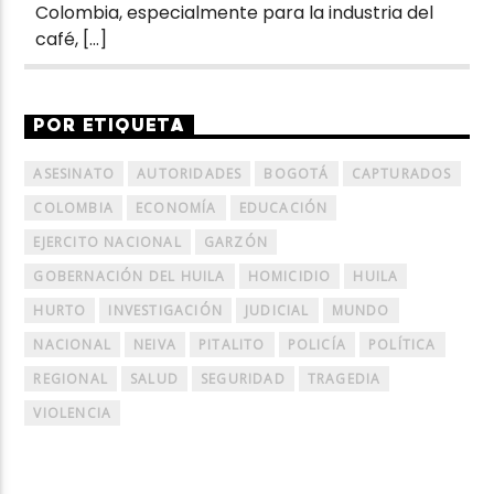
Colombia, especialmente para la industria del
café, […]
POR ETIQUETA
ASESINATO
AUTORIDADES
BOGOTÁ
CAPTURADOS
COLOMBIA
ECONOMÍA
EDUCACIÓN
EJERCITO NACIONAL
GARZÓN
GOBERNACIÓN DEL HUILA
HOMICIDIO
HUILA
HURTO
INVESTIGACIÓN
JUDICIAL
MUNDO
NACIONAL
NEIVA
PITALITO
POLICÍA
POLÍTICA
REGIONAL
SALUD
SEGURIDAD
TRAGEDIA
VIOLENCIA