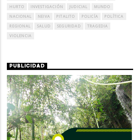
HURTO
INVESTIGACIÓN
JUDICIAL
MUNDO
NACIONAL
NEIVA
PITALITO
POLICÍA
POLÍTICA
REGIONAL
SALUD
SEGURIDAD
TRAGEDIA
VIOLENCIA
PUBLICIDAD