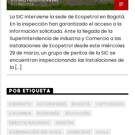
Daniela Perdomo Reyes
03/30/2023
La SIC interviene la sede de Ecopetrol en Bogotá.
En la inspección han garantizado el acceso a la
información solicitada. Ante la llegada de la
Superintendencia de Industria y Comercio a las
instalaciones de Ecopetrol desde este miércoles
29 de marzo, un grupo de peritos de la SIC se
encuentran inspeccionando las instalaciones de
la […]
POR ETIQUETA
ASESINATO
AUTORIDADES
BOGOTÁ
CAPTURADOS
COLOMBIA
ECONOMÍA
EDUCACIÓN
EJERCITO NACIONAL
GARZÓN
GOBERNACIÓN DEL HUILA
HOMICIDIO
HUILA