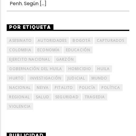
Penh. Según […]
POR ETIQUETA
ASESINATO
AUTORIDADES
BOGOTÁ
CAPTURADOS
COLOMBIA
ECONOMÍA
EDUCACIÓN
EJERCITO NACIONAL
GARZÓN
GOBERNACIÓN DEL HUILA
HOMICIDIO
HUILA
HURTO
INVESTIGACIÓN
JUDICIAL
MUNDO
NACIONAL
NEIVA
PITALITO
POLICÍA
POLÍTICA
REGIONAL
SALUD
SEGURIDAD
TRAGEDIA
VIOLENCIA
PUBLICIDAD